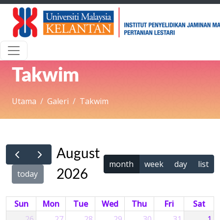
Takwim
Utama
Galeri
Takwim
August
month
week
day
list
2026
today
Sun
Mon
Tue
Wed
Thu
Fri
Sat
26
27
28
29
30
31
1