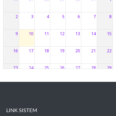
2
3
4
5
6
7
8
9
10
11
12
13
14
15
16
17
18
19
20
21
22
23
24
25
26
27
28
29
30
31
1
2
3
4
5
LINK SISTEM